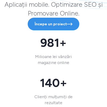
Aplicații mobile. Optimizare SEO și
Promovare Online.
Începe un proiect
981+
Milioane lei vânzări
magazine online
140+
Clienți mulțumiți de
rezultate