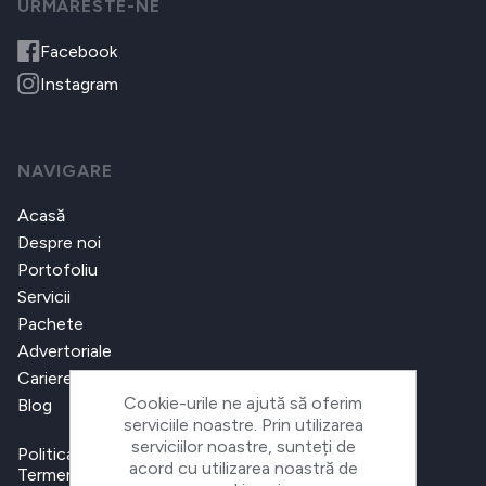
URMARESTE-NE
Facebook
Instagram
NAVIGARE
Acasă
Despre noi
Portofoliu
Servicii
Pachete
Advertoriale
Cariere
Cookie-urile ne ajută să oferim
Blog
serviciile noastre. Prin utilizarea
serviciilor noastre, sunteți de
Politica de confidențialitate
acord cu utilizarea noastră de
Termeni și condiții