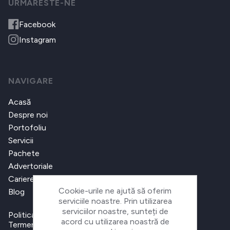
URMARESTE-NE
Facebook
Instagram
NAVIGARE
Acasă
Despre noi
Portofoliu
Servicii
Pachete
Advertoriale
Cariere
Cookie-urile ne ajută să oferim
Blog
serviciile noastre. Prin utilizarea
serviciilor noastre, sunteți de
Politica de confidențialitate
acord cu utilizarea noastră de
Termeni și condiții