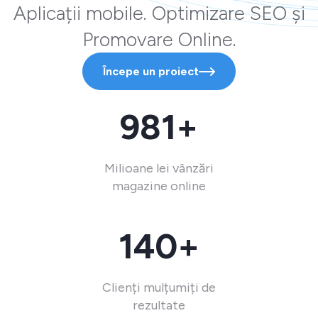
Aplicații mobile. Optimizare SEO și
Promovare Online.
Începe un proiect
981+
Milioane lei vânzări
magazine online
140+
Clienți mulțumiți de
rezultate