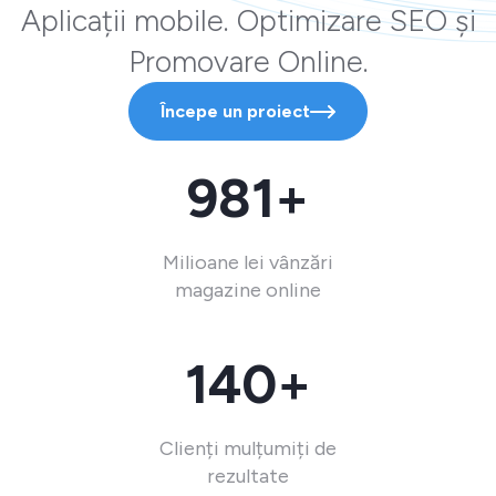
Aplicații mobile. Optimizare SEO și
Promovare Online.
Începe un proiect
981+
Milioane lei vânzări
magazine online
140+
Clienți mulțumiți de
rezultate