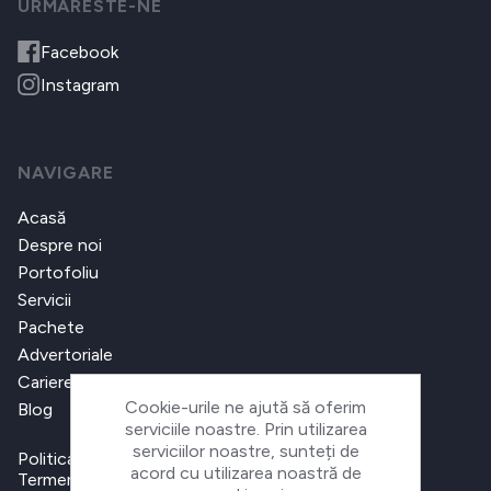
URMARESTE-NE
Facebook
Instagram
NAVIGARE
Acasă
Despre noi
Portofoliu
Servicii
Pachete
Advertoriale
Cariere
Cookie-urile ne ajută să oferim
Blog
serviciile noastre. Prin utilizarea
serviciilor noastre, sunteți de
Politica de confidențialitate
acord cu utilizarea noastră de
Termeni și condiții