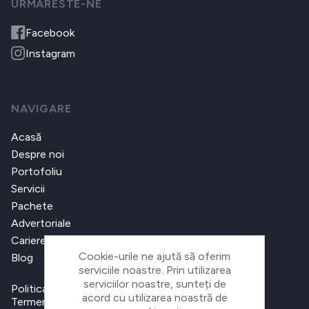
URMARESTE-NE
Facebook
Instagram
NAVIGARE
Acasă
Despre noi
Portofoliu
Servicii
Pachete
Advertoriale
Cariere
Cookie-urile ne ajută să oferim
Blog
serviciile noastre. Prin utilizarea
serviciilor noastre, sunteți de
Politica de confidențialitate
acord cu utilizarea noastră de
Termeni și condiții