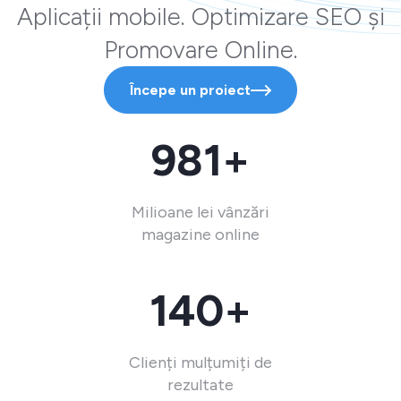
Aplicații mobile. Optimizare SEO și
Promovare Online.
Începe un proiect
981+
Milioane lei vânzări
magazine online
140+
Clienți mulțumiți de
rezultate