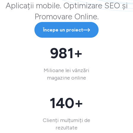
Aplicații mobile. Optimizare SEO și
Promovare Online.
Începe un proiect
981+
Milioane lei vânzări
magazine online
140+
Clienți mulțumiți de
rezultate