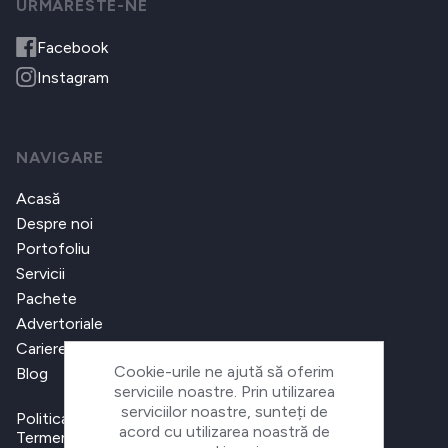
URMARESTE-NE
Facebook
Instagram
NAVIGARE
Acasă
Despre noi
Portofoliu
Servicii
Pachete
Advertoriale
Cariere
Cookie-urile ne ajută să oferim
Blog
serviciile noastre. Prin utilizarea
serviciilor noastre, sunteți de
Politica de confidențialitate
acord cu utilizarea noastră de
Termeni și condiții