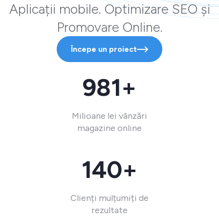
Aplicații mobile. Optimizare SEO și
Promovare Online.
Începe un proiect
981+
Milioane lei vânzări
magazine online
140+
Clienți mulțumiți de
rezultate