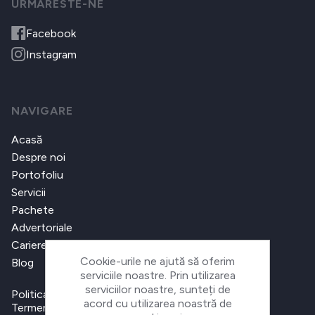
URMARESTE-NE
Facebook
Instagram
NAVIGARE
Acasă
Despre noi
Portofoliu
Servicii
Pachete
Advertoriale
Cariere
Cookie-urile ne ajută să oferim
Blog
serviciile noastre. Prin utilizarea
serviciilor noastre, sunteți de
Politica de confidențialitate
acord cu utilizarea noastră de
Termeni și condiții