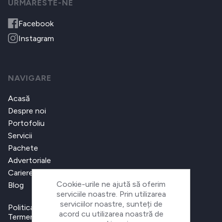
URMARESTE-NE
Facebook
Instagram
NAVIGARE
Acasă
Despre noi
Portofoliu
Servicii
Pachete
Advertoriale
Cariere
Cookie-urile ne ajută să oferim
Blog
serviciile noastre. Prin utilizarea
serviciilor noastre, sunteți de
Politica de confidențialitate
acord cu utilizarea noastră de
Termeni și condiții