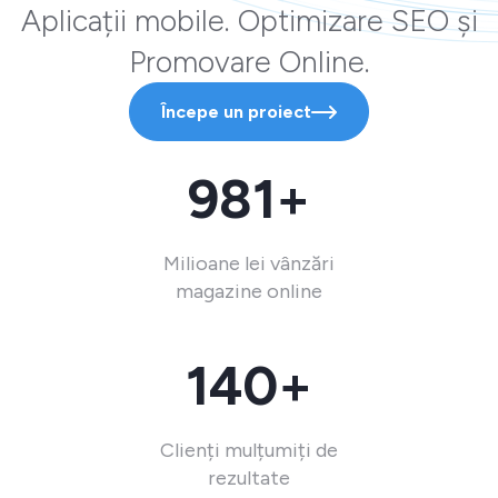
Aplicații mobile. Optimizare SEO și
Promovare Online.
Începe un proiect
981+
Milioane lei vânzări
magazine online
140+
Clienți mulțumiți de
rezultate