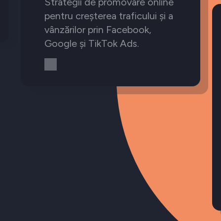
Strategii de promovare online
pentru creșterea traficului și a
vânzărilor prin Facebook,
Google și TikTok Ads.