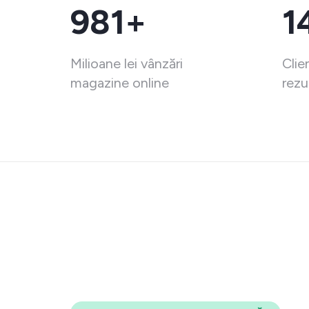
981+
1
Milioane lei vânzări
Clie
magazine online
rezu