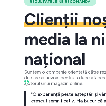
REZULTATELE NE RECOMANDĂ
Clienții no
media la ni
național
Suntem o companie orientată către rezu
de care ai nevoie pentru a duce afacere
ajutorul unui magazin online.
"Cu Ecom Digital business-ul meu a c
exponential. De fiecare data cand in