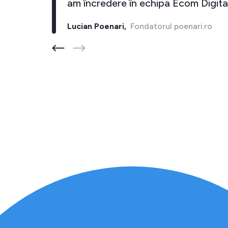
un Euro imi aduce cel putin 10 inapoi."
Cristi Bostan,
Fondatorul barber-store.ro