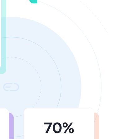
70%
rile au
ales să