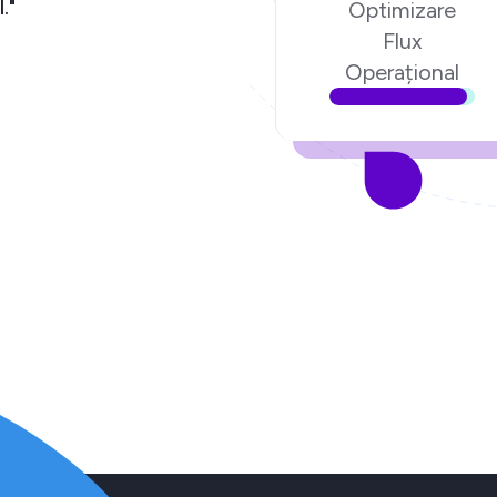
am încredere în echipa Ecom Digital."
Optimizare
Flux
Lucian Poenari,
Fondatorul poenari.ro
Operațional