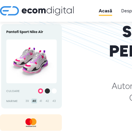
Acasă
Desp
S
PE
Autom