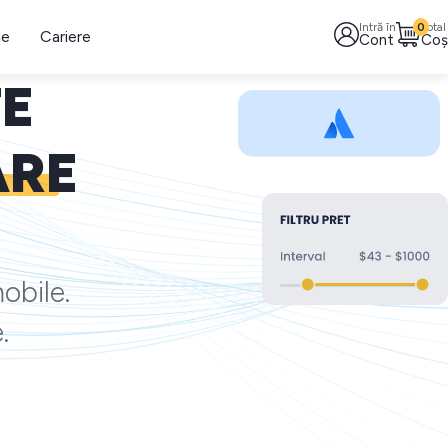
Intră în
0
Total
le
Cariere
Cont
Coș
TE
ARE
obile.
.