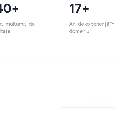
40+
17+
nți mulțumiți de
Ani de experiență în
ltate
domeniu