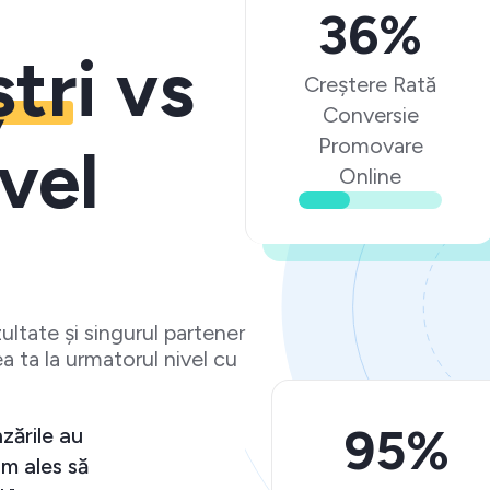
36%
ștri
vs
Creștere Rată
Conversie
Promovare
vel
Online
ltate și singurul partener
a ta la urmatorul nivel cu
95%
rescut
"O experiență peste așteptări și vânză
vestesc
crescut semnificativ. Ma bucur că am 