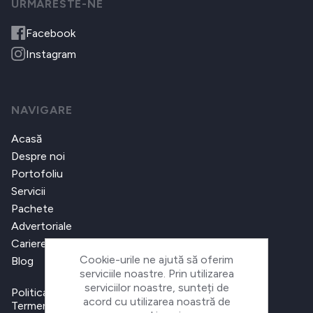
URMARESTE-NE
Facebook
Instagram
NAVIGARE
Acasă
Despre noi
Portofoliu
Servicii
Pachete
Advertoriale
Cariere
Cookie-urile ne ajută să oferim
Blog
serviciile noastre. Prin utilizarea
serviciilor noastre, sunteți de
Politica de confidențialitate
acord cu utilizarea noastră de
Termeni și condiții