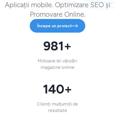
Aplicații mobile. Optimizare SEO și
Promovare Online.
Începe un proiect
981+
Milioane lei vânzări
magazine online
140+
Clienți mulțumiți de
rezultate