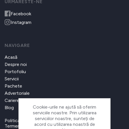
URMARESTE-NE
Facebook
Instagram
NAVIGARE
Acasă
Despre noi
Portofoliu
Servicii
Pachete
Advertoriale
Cariere
Cookie-urile ne ajută să oferim
Blog
serviciile noastre. Prin utilizarea
serviciilor noastre, sunteți de
Politica de confidențialitate
acord cu utilizarea noastră de
Termeni și condiții