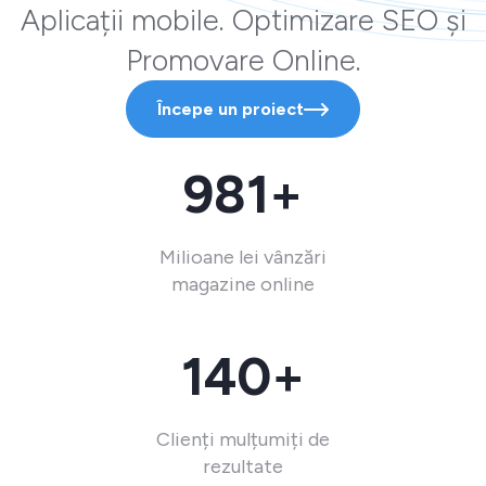
Aplicații mobile. Optimizare SEO și
Promovare Online.
Începe un proiect
981+
Milioane lei vânzări
magazine online
140+
Clienți mulțumiți de
rezultate