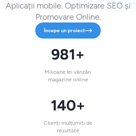
Aplicații mobile. Optimizare SEO și
Promovare Online.
Începe un proiect
981+
Milioane lei vânzări
magazine online
140+
Clienți mulțumiți de
rezultate