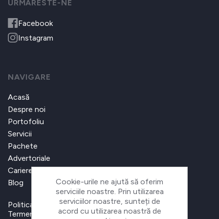
URMARESTE-NE
Facebook
Instagram
NAVIGARE
Acasă
Despre noi
Portofoliu
Servicii
Pachete
Advertoriale
Cariere
Cookie-urile ne ajută să oferim
Blog
serviciile noastre. Prin utilizarea
serviciilor noastre, sunteți de
Politica de confidențialitate
acord cu utilizarea noastră de
Termeni și condiții