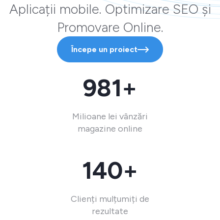
Aplicații mobile. Optimizare SEO și
Promovare Online.
Începe un proiect
981+
Milioane lei vânzări
magazine online
140+
Clienți mulțumiți de
rezultate