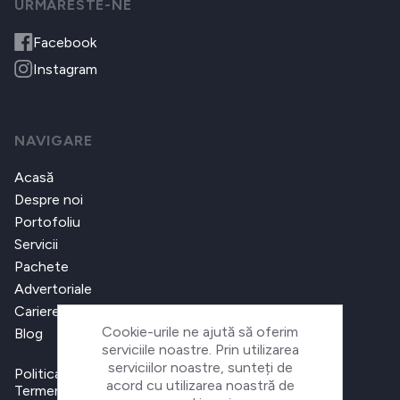
URMARESTE-NE
Facebook
Instagram
NAVIGARE
Acasă
Despre noi
Portofoliu
Servicii
Pachete
Advertoriale
Cariere
Cookie-urile ne ajută să oferim
Blog
serviciile noastre. Prin utilizarea
serviciilor noastre, sunteți de
Politica de confidențialitate
acord cu utilizarea noastră de
Termeni și condiții