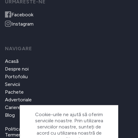
URMARESTE-NE
Facebook
Instagram
NAVIGARE
Acasă
Despre noi
Portofoliu
Servicii
Pachete
Advertoriale
Cariere
Cookie-urile ne ajută să oferim
Blog
serviciile noastre. Prin utilizarea
serviciilor noastre, sunteți de
Politica de confidențialitate
acord cu utilizarea noastră de
Termeni și condiții