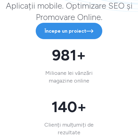
Aplicații mobile. Optimizare SEO și
Promovare Online.
Începe un proiect
981+
Milioane lei vânzări
magazine online
140+
Clienți mulțumiți de
rezultate