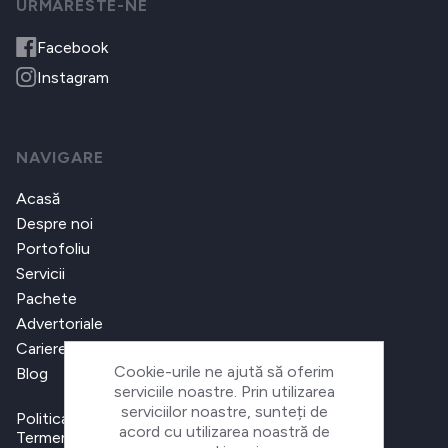
URMARESTE-NE
Facebook
Instagram
NAVIGARE
Acasă
Despre noi
Portofoliu
Servicii
Pachete
Advertoriale
Cariere
Cookie-urile ne ajută să oferim
Blog
serviciile noastre. Prin utilizarea
serviciilor noastre, sunteți de
Politica de confidențialitate
acord cu utilizarea noastră de
Termeni și condiții