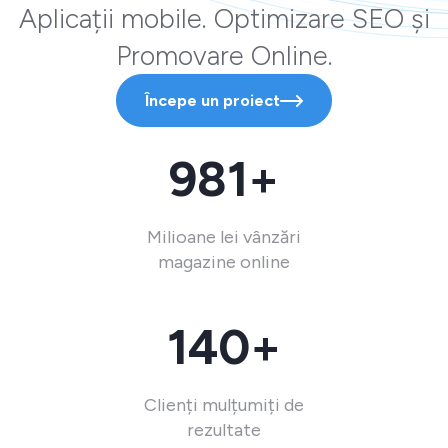
Aplicații mobile. Optimizare SEO și
Promovare Online.
Începe un proiect
981+
Milioane lei vânzări
magazine online
140+
Clienți mulțumiți de
rezultate