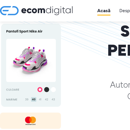
Acasă
Desp
S
PE
Autom