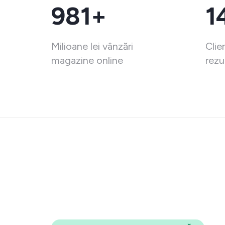
981+
1
Milioane lei vânzări
Clie
magazine online
rezu