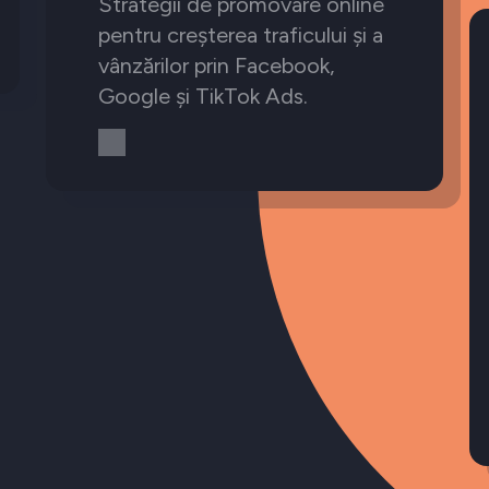
Strategii de promovare online
pentru creșterea traficului și a
vânzărilor prin Facebook,
Google și TikTok Ads.