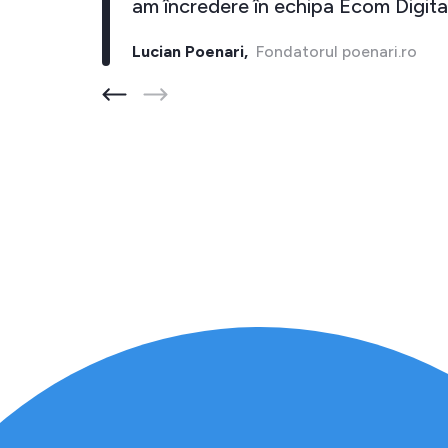
i."
am încredere în echipa Ecom Digital
Lucian Poenari,
Fondatorul poenari.ro