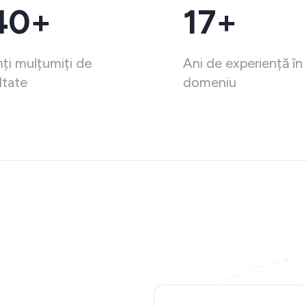
40+
17+
nți mulțumiți de
Ani de experiență în
ltate
domeniu