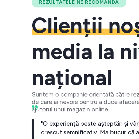
REZULTATELE NE RECOMANDĂ
Clienții no
media la ni
național
Suntem o companie orientată către rezu
de care ai nevoie pentru a duce afacere
ajutorul unui magazin online.
 crescut
"O experiență peste așteptări și vân
investesc
crescut semnificativ. Ma bucur că a