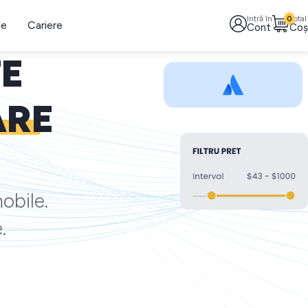
Intră în
0
Total
le
Cariere
Cont
Coș
TE
ARE
obile.
.