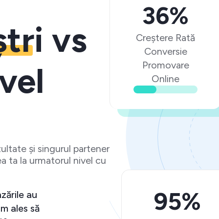
36%
ștri
vs
Creștere Rată
Conversie
Promovare
vel
Online
ltate și singurul partener
a ta la urmatorul nivel cu
95%
zările au
m ales să