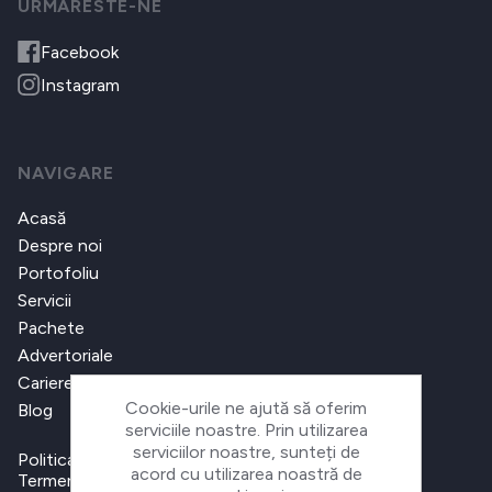
URMARESTE-NE
Facebook
Instagram
NAVIGARE
Acasă
Despre noi
Portofoliu
Servicii
Pachete
Advertoriale
Cariere
Cookie-urile ne ajută să oferim
Blog
serviciile noastre. Prin utilizarea
serviciilor noastre, sunteți de
Politica de confidențialitate
acord cu utilizarea noastră de
Termeni și condiții