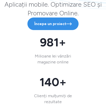
Aplicații mobile. Optimizare SEO și
Promovare Online.
Începe un proiect
981+
Milioane lei vânzări
magazine online
140+
Clienți mulțumiți de
rezultate