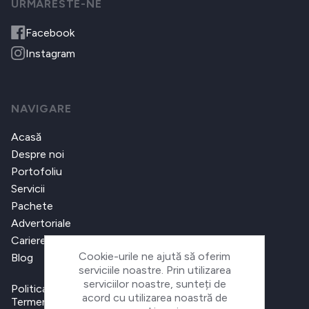
URMARESTE-NE
Facebook
Instagram
NAVIGARE
Acasă
Despre noi
Portofoliu
Servicii
Pachete
Advertoriale
Cariere
Cookie-urile ne ajută să oferim
Blog
serviciile noastre. Prin utilizarea
serviciilor noastre, sunteți de
Politica de confidențialitate
acord cu utilizarea noastră de
Termeni și condiții