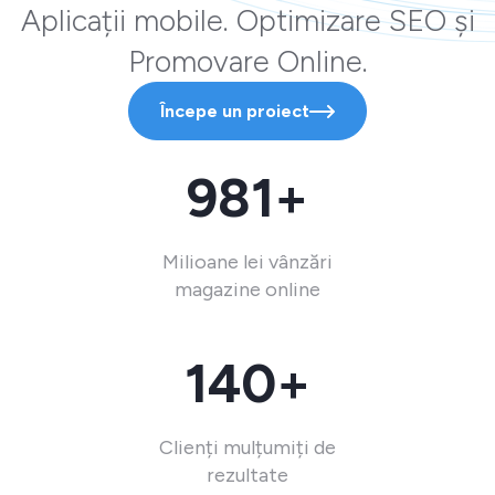
Aplicații mobile. Optimizare SEO și
Promovare Online.
Începe un proiect
981+
Milioane lei vânzări
magazine online
140+
Clienți mulțumiți de
rezultate