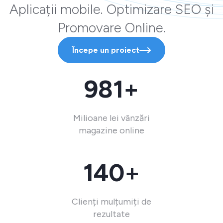
Aplicații mobile. Optimizare SEO și
Promovare Online.
Începe un proiect
981+
Milioane lei vânzări
magazine online
140+
Clienți mulțumiți de
rezultate