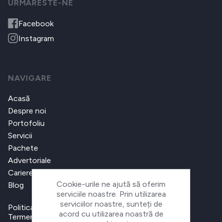
URMARESTE-NE
Facebook
Instagram
NAVIGARE
Acasă
Despre noi
Portofoliu
Servicii
Pachete
Advertoriale
Cariere
Cookie-urile ne ajută să oferim
Blog
serviciile noastre. Prin utilizarea
serviciilor noastre, sunteți de
Politica de confidențialitate
acord cu utilizarea noastră de
Termeni și condiții