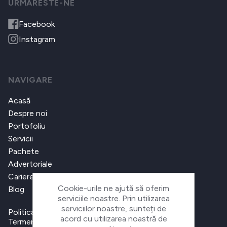
URMARESTE-NE
Facebook
Instagram
NAVIGARE
Acasă
Despre noi
Portofoliu
Servicii
Pachete
Advertoriale
Cariere
Cookie-urile ne ajută să oferim
Blog
serviciile noastre. Prin utilizarea
serviciilor noastre, sunteți de
Politica de confidențialitate
acord cu utilizarea noastră de
Termeni și condiții