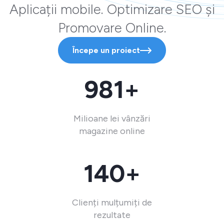
Aplicații mobile. Optimizare SEO și
Promovare Online.
Începe un proiect
981+
Milioane lei vânzări
magazine online
140+
Clienți mulțumiți de
rezultate